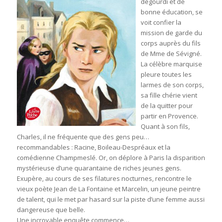
dégourdi et de
bonne éducation, se
voit confier la
mission de garde du
corps auprès du fils
de Mme de Sévigné.
La célèbre marquise
pleure toutes les
larmes de son corps,
sa fille chérie vient
de la quitter pour
partir en Provence.
Quant à son fils,
Charles, il ne fréquente que des gens peu…
recommandables : Racine, Boileau-Despréaux et la
comédienne Champmeslé. Or, on déplore à Paris la disparition
mystérieuse d’une quarantaine de riches jeunes gens.
Exupère, au cours de ses filatures nocturnes, rencontre le
vieux poète Jean de La Fontaine et Marcelin, un jeune peintre
de talent, qui le met par hasard sur la piste d’une femme aussi
dangereuse que belle.
Une incroyable enquête commence…